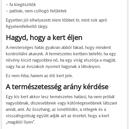
– fa kiegészítők
– patinás, nem csillogó felületek
Egyetlen jól elhelyezett elem többet ér, mint sok apró
figyelemfelkeltő tárgy.
Hagyd, hogy a kert éljen
A mesterséges hatás gyakran abból fakad, hogy mindent
kontrollálni akarunk. A természetes kertben belefér, ha egy
növény kicsit nagyobbra nő, ha egy virág elszórja a magját,
vagy ha az évszakok nyomot hagynak a látványon.
Ez nem hiba, hanem az élő kert jele.
A természetesség arány kérdése
Egy kis kert akkor lesz természetes hatású, ha nem próbál
nagyobbnak, díszesebbnek vagy különlegesebbnek látszani
annál, ami. Az összhang, az ismétlődés, a rétegek és a
visszafogottság együtt adják azt az érzetet, hogy a kert
„magától ilyen”.