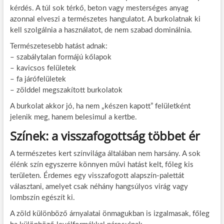
kérdés. A túl sok térkő, beton vagy mesterséges anyag
azonnal elveszi a természetes hangulatot. A burkolatnak ki
kell szolgálnia a használatot, de nem szabad dominálnia.
Természetesebb hatást adnak:
– szabálytalan formájú kőlapok
– kavicsos felületek
– fa járófelületek
– zölddel megszakított burkolatok
A burkolat akkor jó, ha nem „készen kapott” felületként
jelenik meg, hanem belesimul a kertbe.
Színek: a visszafogottság többet ér
A természetes kert színvilága általában nem harsány. A sok
élénk szín egyszerre könnyen művi hatást kelt, főleg kis
területen. Érdemes egy visszafogott alapszín-palettát
választani, amelyet csak néhány hangsúlyos virág vagy
lombszín egészít ki.
A zöld különböző árnyalatai önmagukban is izgalmasak, főleg