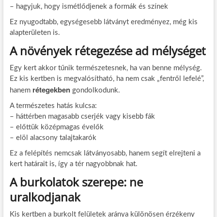
– hagyjuk, hogy ismétlődjenek a formák és színek
Ez nyugodtabb, egységesebb látványt eredményez, még kis
alapterületen is.
A növények rétegezése ad mélységet
Egy kert akkor tűnik természetesnek, ha van benne mélység.
Ez kis kertben is megvalósítható, ha nem csak „fentről lefelé”,
rétegekben
hanem
gondolkodunk.
A természetes hatás kulcsa:
– háttérben magasabb cserjék vagy kisebb fák
– előttük középmagas évelők
– elöl alacsony talajtakarók
Ez a felépítés nemcsak látványosabb, hanem segít elrejteni a
kert határait is, így a tér nagyobbnak hat.
A burkolatok szerepe: ne
uralkodjanak
Kis kertben a burkolt felületek aránya különösen érzékeny