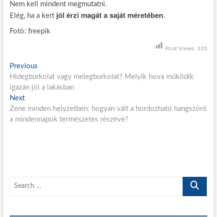
Nem kell mindent megmutatni.
jól érzi magát a saját méretében
Elég, ha a kert
.
Fotó: freepik
Post Views:
335
B
Previous
P
Hidegburkolat vagy melegburkolat? Melyik hova működik
r
e
igazán jól a lakásban
e
j
Next
N
v
Zene minden helyzetben: hogyan vált a hordozható hangszóró
e
i
e
a mindennapok természetes részévé?
x
o
g
t
u
p
s
y
o
p
z
s
o
é
t
s
S
:
t
s
e
:
n
a
r