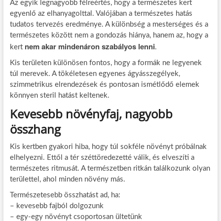
Az egyik legnagyobb félreértés, hogy a természetes kert
egyenlő az elhanyagolttal. Valójában a természetes hatás
tudatos tervezés eredménye. A különbség a mesterséges és a
természetes között nem a gondozás hiánya, hanem az, hogy a
nem akar mindenáron szabályos lenni
kert
.
Kis területen különösen fontos, hogy a formák ne legyenek
túl merevek. A tökéletesen egyenes ágyásszegélyek,
szimmetrikus elrendezések és pontosan ismétlődő elemek
könnyen steril hatást keltenek.
Kevesebb növényfaj, nagyobb
összhang
Kis kertben gyakori hiba, hogy túl sokféle növényt próbálnak
elhelyezni. Ettől a tér széttöredezetté válik, és elveszíti a
természetes ritmusát. A természetben ritkán találkozunk olyan
területtel, ahol minden növény más.
Természetesebb összhatást ad, ha:
– kevesebb fajból dolgozunk
– egy-egy növényt csoportosan ültetünk