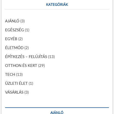
a
KATEGÓRIÁK
c
v
h
…
i
AJÁNLÓ
(3)
g
EGÉSZSÉG
(1)
á
EGYÉB
(2)
c
ÉLETMÓD
(2)
i
ÉPÍTKEZÉS – FELÚJÍTÁS
(13)
ó
OTTHON ÉS KERT
(29)
TECH
(13)
ÜZLETI ÉLET
(1)
VÁSÁRLÁS
(3)
AJÁNLÓ