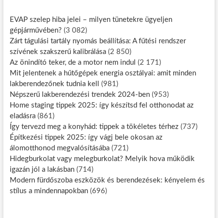
EVAP szelep hiba jelei – milyen tünetekre ügyeljen
gépjárművében?
(3 082)
Zárt tágulási tartály nyomás beállítása: A fűtési rendszer
szívének szakszerű kalibrálása
(2 850)
Az önindító teker, de a motor nem indul
(2 171)
Mit jelentenek a hűtőgépek energia osztályai: amit minden
lakberendezőnek tudnia kell
(981)
Népszerű lakberendezési trendek 2024-ben
(953)
Home staging tippek 2025: így készítsd fel otthonodat az
eladásra
(861)
Így tervezd meg a konyhád: tippek a tökéletes térhez
(737)
Építkezési tippek 2025: így vágj bele okosan az
álomotthonod megvalósításába
(721)
Hidegburkolat vagy melegburkolat? Melyik hova működik
igazán jól a lakásban
(714)
Modern fürdőszoba eszközök és berendezések: kényelem és
stílus a mindennapokban
(696)