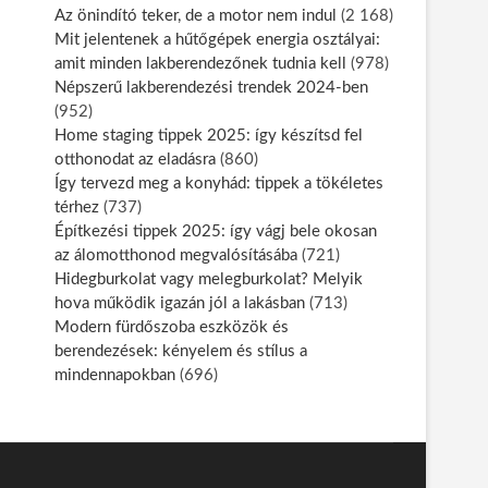
Az önindító teker, de a motor nem indul
(2 168)
Mit jelentenek a hűtőgépek energia osztályai:
amit minden lakberendezőnek tudnia kell
(978)
Népszerű lakberendezési trendek 2024-ben
(952)
Home staging tippek 2025: így készítsd fel
otthonodat az eladásra
(860)
Így tervezd meg a konyhád: tippek a tökéletes
térhez
(737)
Építkezési tippek 2025: így vágj bele okosan
az álomotthonod megvalósításába
(721)
Hidegburkolat vagy melegburkolat? Melyik
hova működik igazán jól a lakásban
(713)
Modern fürdőszoba eszközök és
berendezések: kényelem és stílus a
mindennapokban
(696)