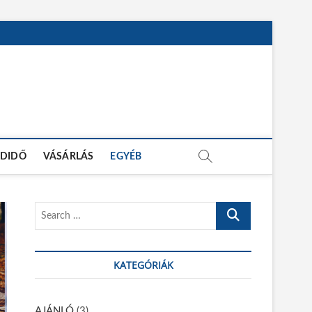
ADIDŐ
VÁSÁRLÁS
EGYÉB
S
e
a
r
KATEGÓRIÁK
c
h
…
AJÁNLÓ
(3)