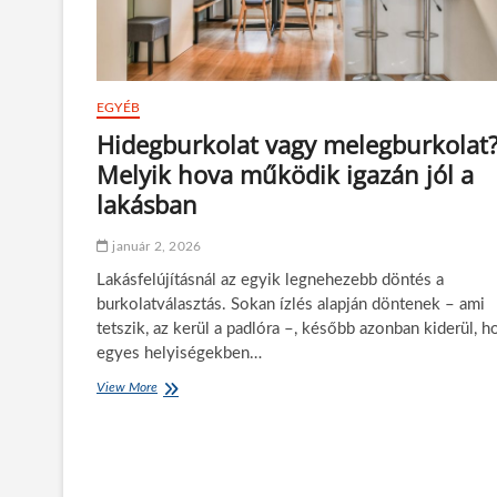
EGYÉB
Hidegburkolat vagy melegburkolat
Melyik hova működik igazán jól a
lakásban
január 2, 2026
Lakásfelújításnál az egyik legnehezebb döntés a
burkolatválasztás. Sokan ízlés alapján döntenek – ami
tetszik, az kerül a padlóra –, később azonban kiderül, h
egyes helyiségekben…
View More
H
i
d
e
g
b