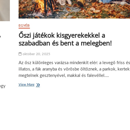
EGYÉB
Őszi játékok kisgyerekekkel a
?
szabadban és bent a melegben!
október 20, 2025
Az ősz különleges varázsa mindenkit elér: a levegő friss é
illatos, a fák aranyba és vörösbe öltöznek, a parkok, kertek
megtelnek gesztenyével, makkal és falevéllel.…
View More
Ő
ogy
s
z
i
j
á
t
é
k