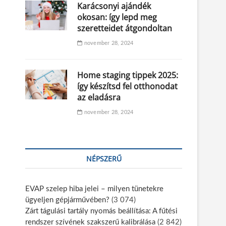
Karácsonyi ajándék
okosan: így lepd meg
szeretteidet átgondoltan
november 28, 2024
Home staging tippek 2025:
így készítsd fel otthonodat
az eladásra
november 28, 2024
NÉPSZERŰ
EVAP szelep hiba jelei – milyen tünetekre
ügyeljen gépjárművében?
(3 074)
Zárt tágulási tartály nyomás beállítása: A fűtési
rendszer szívének szakszerű kalibrálása
(2 842)