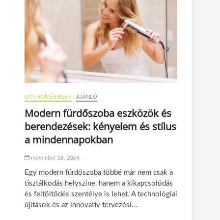
OTTHON ÉS KERT
AJÁNLÓ
Modern fürdőszoba eszközök és
berendezések: kényelem és stílus
a mindennapokban
november 28, 2024
Egy modern fürdőszoba többé már nem csak a
tisztálkodás helyszíne, hanem a kikapcsolódás
és feltöltődés szentélye is lehet. A technológiai
újítások és az innovatív tervezési…