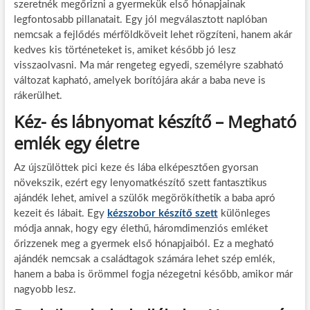
szeretnék megőrizni a gyermekük első hónapjainak
legfontosabb pillanatait. Egy jól megválasztott naplóban
nemcsak a fejlődés mérföldköveit lehet rögzíteni, hanem akár
kedves kis történeteket is, amiket később jó lesz
visszaolvasni. Ma már rengeteg egyedi, személyre szabható
változat kapható, amelyek borítójára akár a baba neve is
rákerülhet.
Kéz- és lábnyomat készítő – Megható
emlék egy életre
Az újszülöttek pici keze és lába elképesztően gyorsan
növekszik, ezért egy lenyomatkészítő szett fantasztikus
ajándék lehet, amivel a szülők megörökíthetik a baba apró
kezeit és lábait. Egy
kézszobor készítő szett
különleges
módja annak, hogy egy élethű, háromdimenziós emléket
őrizzenek meg a gyermek első hónapjaiból. Ez a megható
ajándék nemcsak a családtagok számára lehet szép emlék,
hanem a baba is örömmel fogja nézegetni később, amikor már
nagyobb lesz.