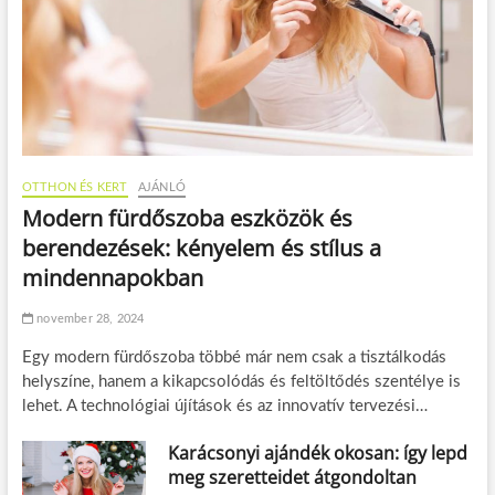
OTTHON ÉS KERT
AJÁNLÓ
Modern fürdőszoba eszközök és
berendezések: kényelem és stílus a
mindennapokban
november 28, 2024
Egy modern fürdőszoba többé már nem csak a tisztálkodás
helyszíne, hanem a kikapcsolódás és feltöltődés szentélye is
lehet. A technológiai újítások és az innovatív tervezési…
Karácsonyi ajándék okosan: így lepd
meg szeretteidet átgondoltan