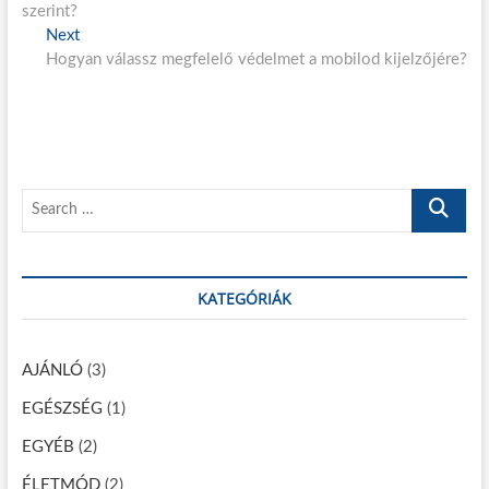
e
szerint?
e
j
Next
N
v
Hogyan válassz megfelelő védelmet a mobilod kijelzőjére?
e
i
e
x
o
g
t
u
p
s
y
o
p
z
s
o
S
é
t
s
e
:
t
s
a
:
n
r
KATEGÓRIÁK
c
a
h
v
…
AJÁNLÓ
(3)
i
EGÉSZSÉG
(1)
g
á
EGYÉB
(2)
ÉLETMÓD
(2)