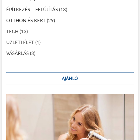
c
i
ÉPÍTKEZÉS – FELÚJÍTÁS
(13)
ó
OTTHON ÉS KERT
(29)
TECH
(13)
ÜZLETI ÉLET
(1)
VÁSÁRLÁS
(3)
AJÁNLÓ