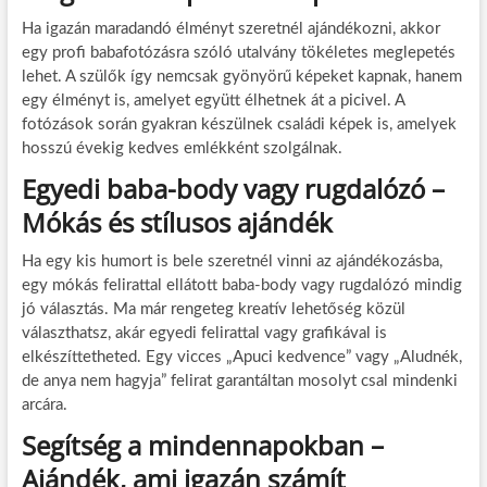
Ha igazán maradandó élményt szeretnél ajándékozni, akkor
egy profi babafotózásra szóló utalvány tökéletes meglepetés
lehet. A szülők így nemcsak gyönyörű képeket kapnak, hanem
egy élményt is, amelyet együtt élhetnek át a picivel. A
fotózások során gyakran készülnek családi képek is, amelyek
hosszú évekig kedves emlékként szolgálnak.
Egyedi baba-body vagy rugdalózó –
Mókás és stílusos ajándék
Ha egy kis humort is bele szeretnél vinni az ajándékozásba,
egy mókás felirattal ellátott baba-body vagy rugdalózó mindig
jó választás. Ma már rengeteg kreatív lehetőség közül
választhatsz, akár egyedi felirattal vagy grafikával is
elkészíttetheted. Egy vicces „Apuci kedvence” vagy „Aludnék,
de anya nem hagyja” felirat garantáltan mosolyt csal mindenki
arcára.
Segítség a mindennapokban –
Ajándék, ami igazán számít