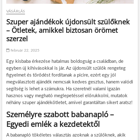
VÁSÁRLÁS
Szuper ajándékok újdonsült szülőknek
– Ötletek, amikkel biztosan örömet
szerzel
február 22, 2025
Egy kisbaba érkezése hatalmas boldogság a családban, de
egyben új kihívásokkal is jár. Az újdonsült szülők rengeteg
figyelmet és törődést fordítanak a picire, ezért egy jól
megválasztott ajándék nemcsak kedves gesztus, hanem valódi
segítség is lehet a számukra. Ha szeretnél valami igazán
hasznos vagy megható meglepetéssel előrukkolni, mutatok
néhány szuper ajándékötletet, amivel garantáltan sikert aratsz!
Személyre szabott babanapló –
Egyedi emlék a kezdetektől
A babanapló tökéletes választás azoknak a szülőknek, akik