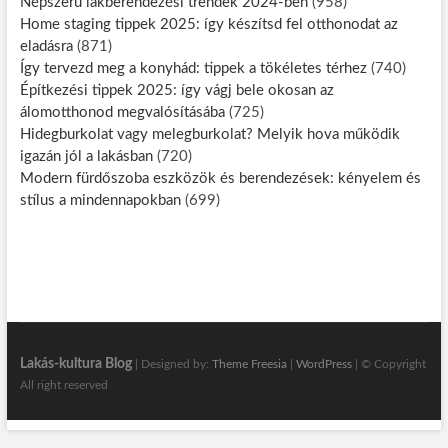
Népszerű lakberendezési trendek 2024-ben
(958)
Home staging tippek 2025: így készítsd fel otthonodat az
eladásra
(871)
Így tervezd meg a konyhád: tippek a tökéletes térhez
(740)
Építkezési tippek 2025: így vágj bele okosan az
álomotthonod megvalósításába
(725)
Hidegburkolat vagy melegburkolat? Melyik hova működik
igazán jól a lakásban
(720)
Modern fürdőszoba eszközök és berendezések: kényelem és
stílus a mindennapokban
(699)
Lakás-kultura Blog
| Designed by:
Theme Freesia
|
WordPress
| © Copyright
All right reserved