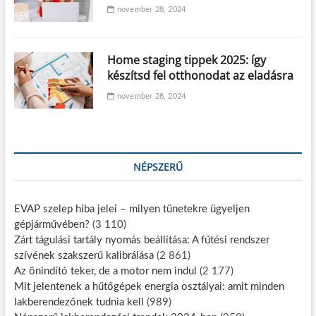
november 28, 2024
Home staging tippek 2025: így
készítsd fel otthonodat az eladásra
november 28, 2024
NÉPSZERŰ
EVAP szelep hiba jelei – milyen tünetekre ügyeljen
gépjárművében?
(3 110)
Zárt tágulási tartály nyomás beállítása: A fűtési rendszer
szívének szakszerű kalibrálása
(2 861)
Az önindító teker, de a motor nem indul
(2 177)
Mit jelentenek a hűtőgépek energia osztályai: amit minden
lakberendezőnek tudnia kell
(989)