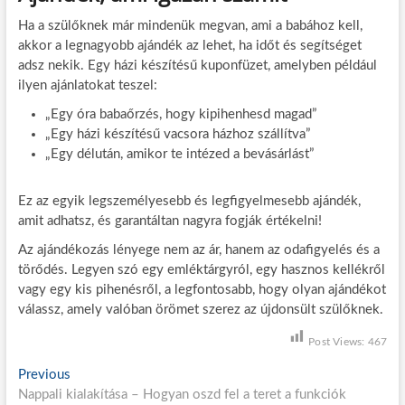
Ha a szülőknek már mindenük megvan, ami a babához kell,
akkor a legnagyobb ajándék az lehet, ha időt és segítséget
adsz nekik. Egy házi készítésű kuponfüzet, amelyben például
ilyen ajánlatokat teszel:
„Egy óra babaőrzés, hogy kipihenhesd magad”
„Egy házi készítésű vacsora házhoz szállítva”
„Egy délután, amikor te intézed a bevásárlást”
Ez az egyik legszemélyesebb és legfigyelmesebb ajándék,
amit adhatsz, és garantáltan nagyra fogják értékelni!
Az ajándékozás lényege nem az ár, hanem az odafigyelés és a
törődés. Legyen szó egy emléktárgyról, egy hasznos kellékről
vagy egy kis pihenésről, a legfontosabb, hogy olyan ajándékot
válassz, amely valóban örömet szerez az újdonsült szülőknek.
Post Views:
467
B
Previous
P
Nappali kialakítása – Hogyan oszd fel a teret a funkciók
r