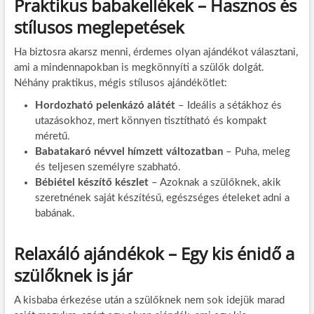
Praktikus babakellékek – Hasznos és
stílusos meglepetések
Ha biztosra akarsz menni, érdemes olyan ajándékot választani,
ami a mindennapokban is megkönnyíti a szülők dolgát.
Néhány praktikus, mégis stílusos ajándékötlet:
Hordozható pelenkázó alátét
– Ideális a sétákhoz és
utazásokhoz, mert könnyen tisztítható és kompakt
méretű.
Babatakaró névvel hímzett változatban
– Puha, meleg
és teljesen személyre szabható.
Bébiétel készítő készlet
– Azoknak a szülőknek, akik
szeretnének saját készítésű, egészséges ételeket adni a
babának.
Relaxáló ajándékok – Egy kis énidő a
szülőknek is jár
A kisbaba érkezése után a szülőknek nem sok idejük marad