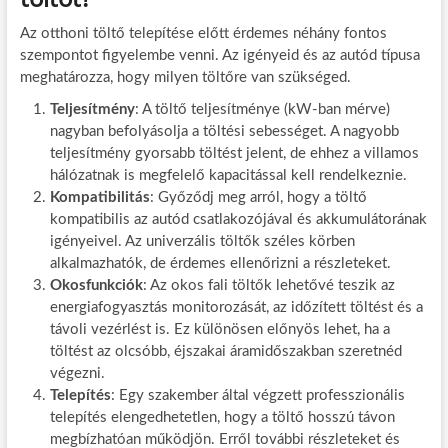
Az otthoni töltő telepítése előtt érdemes néhány fontos
szempontot figyelembe venni. Az igényeid és az autód típusa
meghatározza, hogy milyen töltőre van szükséged.
Teljesítmény
: A töltő teljesítménye (kW-ban mérve)
nagyban befolyásolja a töltési sebességet. A nagyobb
teljesítmény gyorsabb töltést jelent, de ehhez a villamos
hálózatnak is megfelelő kapacitással kell rendelkeznie.
Kompatibilitás
: Győződj meg arról, hogy a töltő
kompatibilis az autód csatlakozójával és akkumulátorának
igényeivel. Az univerzális töltők széles körben
alkalmazhatók, de érdemes ellenőrizni a részleteket.
Okosfunkciók
: Az okos fali töltők lehetővé teszik az
energiafogyasztás monitorozását, az időzített töltést és a
távoli vezérlést is. Ez különösen előnyös lehet, ha a
töltést az olcsóbb, éjszakai áramidőszakban szeretnéd
végezni.
Telepítés
: Egy szakember által végzett professzionális
telepítés elengedhetetlen, hogy a töltő hosszú távon
megbízhatóan működjön. Erről további részleteket és