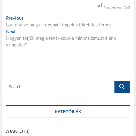
Post Views:
565
B
Previous
P
Így tervezd meg a konyhád: tippek a tökéletes térhez
r
e
Next
N
e
j
Hogyan törjük meg a fehér-szürke minimalizmust élénk
e
v
színekkel?
x
i
e
t
o
g
p
u
o
s
y
s
p
z
t
o
S
é
:
s
e
t
s
a
:
n
r
KATEGÓRIÁK
c
a
h
v
…
AJÁNLÓ
(3)