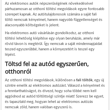
Az elektromos autók népszerűségének növekedésével
párhuzamosan az otthoni töltési megoldások egyre fontosabb
szerepet kapnak. Az autótulajdonosok számára a saját fali
töltő nemcsak kényelmet, hanem nagyobb függetlenséget és
alacsonyabb költségeket is jelent.
Ha elektromos autó vásárlásán gondolkodsz, az otthoni
töltési lehetőség kiépítése egy olyan beruházás, amely már
rövid távon is megtérül. Így nemcsak a saját mindennapjaidat
teszed egyszerűbbé, hanem a környezetért is teszel egy
lépést.
Töltsd fel az autód egyszerűen,
otthonról
Az otthoni töltési megoldások, különösen a
fali töltők
, egy új
szintre emelik az elektromos autózást. Válaszd a kényelmet és
a fenntarthatóságot, és élvezd, hogy soha többé nem kell
aggódnod az autód töltöttségi szintje miatt! Szerezz be egyet,
és tapasztald meg, hogyan lehet az elektromos autózás
nemcsak zöld, hanem valóban egyszerű is.