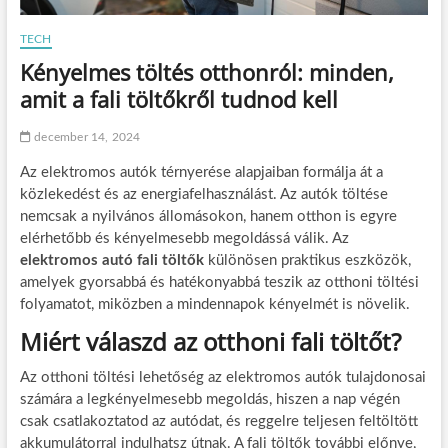
TECH
Kényelmes töltés otthonról: minden,
amit a fali töltőkről tudnod kell
december 14, 2024
Az elektromos autók térnyerése alapjaiban formálja át a
közlekedést és az energiafelhasználást. Az autók töltése
nemcsak a nyilvános állomásokon, hanem otthon is egyre
elérhetőbb és kényelmesebb megoldássá válik. Az
elektromos autó fali töltők
különösen praktikus eszközök,
amelyek gyorsabbá és hatékonyabbá teszik az otthoni töltési
folyamatot, miközben a mindennapok kényelmét is növelik.
Miért válaszd az otthoni fali töltőt?
Az otthoni töltési lehetőség az elektromos autók tulajdonosai
számára a legkényelmesebb megoldás, hiszen a nap végén
csak csatlakoztatod az autódat, és reggelre teljesen feltöltött
akkumulátorral indulhatsz útnak. A fali töltők további előnye,