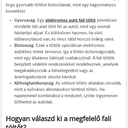
hogy gyorsabb töltést biztosítanak, mint egy hagyományos
konnektor.
Gyorsaság
: Egy
elektromos autó fali töltő
jelentősen
rövidebb idő alatt tölti fel az autót, mint egy normál
háztartási aljzat. Ez különösen hasznos, ha sűrű
időbeosztásod van, és nincs időd hosszú órákig várni.
Biztonság
: Ezek a töltők speciálisan elektromos
autókhoz lettek tervezve, így a töltés biztonságosabb,
mint egy általános hálózati csatlakozónál. A fali töltők
beépített védelmi rendszerekkel rendelkeznek, amelyek
megakadályozzák a túlmelegedést vagy az
áramingadozások okozta károkat.
Költséghatékonyság
: Az otthoni töltés általában olcsóbb,
mint a nyilvános állomásokon történő töltés. Ha
napelemmel kombinálod a rendszert, szinte ingyenesen
töltheted az autódat.
Hogyan válaszd ki a megfelelő fali
töltőt?