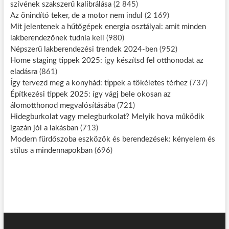
szívének szakszerű kalibrálása
(2 845)
Az önindító teker, de a motor nem indul
(2 169)
Mit jelentenek a hűtőgépek energia osztályai: amit minden
lakberendezőnek tudnia kell
(980)
Népszerű lakberendezési trendek 2024-ben
(952)
Home staging tippek 2025: így készítsd fel otthonodat az
eladásra
(861)
Így tervezd meg a konyhád: tippek a tökéletes térhez
(737)
Építkezési tippek 2025: így vágj bele okosan az
álomotthonod megvalósításába
(721)
Hidegburkolat vagy melegburkolat? Melyik hova működik
igazán jól a lakásban
(713)
Modern fürdőszoba eszközök és berendezések: kényelem és
stílus a mindennapokban
(696)