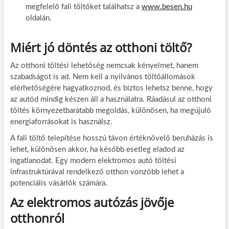
megfelelő fali töltőket találhatsz a
www.besen.hu
oldalán.
Miért jó döntés az otthoni töltő?
Az otthoni töltési lehetőség nemcsak kényelmet, hanem
szabadságot is ad. Nem kell a nyilvános töltőállomások
elérhetőségére hagyatkoznod, és biztos lehetsz benne, hogy
az autód mindig készen áll a használatra. Ráadásul az otthoni
töltés környezetbarátabb megoldás, különösen, ha megújuló
energiaforrásokat is használsz.
A fali töltő telepítése hosszú távon értéknövelő beruházás is
lehet, különösen akkor, ha később esetleg eladod az
ingatlanodat. Egy modern elektromos autó töltési
infrastruktúrával rendelkező otthon vonzóbb lehet a
potenciális vásárlók számára.
Az elektromos autózás jövője
otthonról