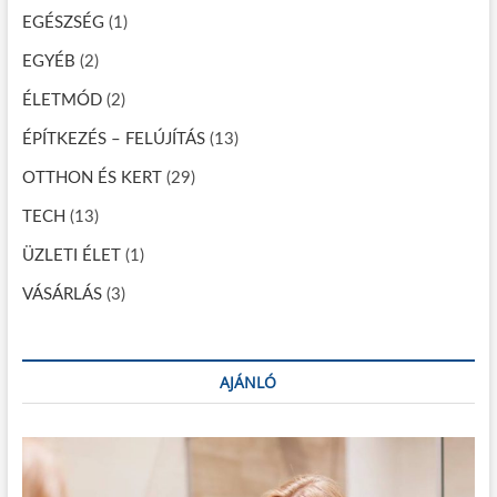
i
EGÉSZSÉG
(1)
g
á
EGYÉB
(2)
c
ÉLETMÓD
(2)
i
ÉPÍTKEZÉS – FELÚJÍTÁS
(13)
ó
OTTHON ÉS KERT
(29)
TECH
(13)
ÜZLETI ÉLET
(1)
VÁSÁRLÁS
(3)
AJÁNLÓ